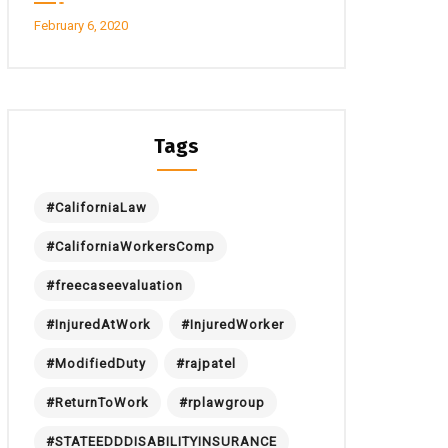
February 6, 2020
Tags
#CaliforniaLaw
#CaliforniaWorkersComp
#freecaseevaluation
#InjuredAtWork
#InjuredWorker
#ModifiedDuty
#rajpatel
#ReturnToWork
#rplawgroup
#STATEEDDDISABILITYINSURANCE