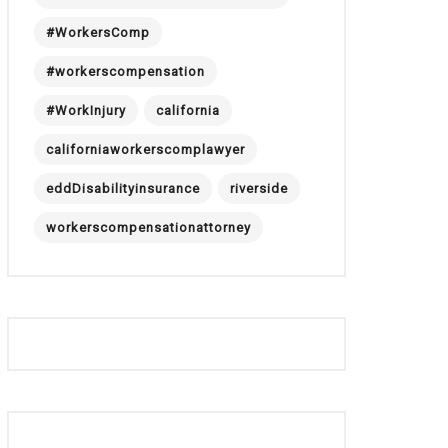
#WorkersComp
#workerscompensation
#WorkInjury
california
californiaworkerscomplawyer
eddDisabilityinsurance
riverside
workerscompensationattorney