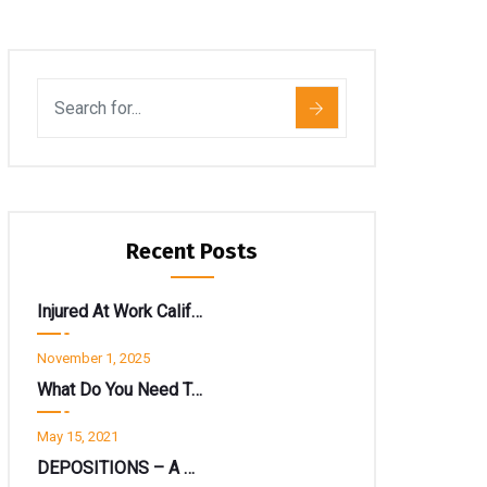
Recent Posts
Injured At Work California? Don’t Get Spooked By A “Return To Work” Notice.
November 1, 2025
What Do You Need To Know About State EDD Disability Insurance ?
May 15, 2021
DEPOSITIONS – A Deeper Look