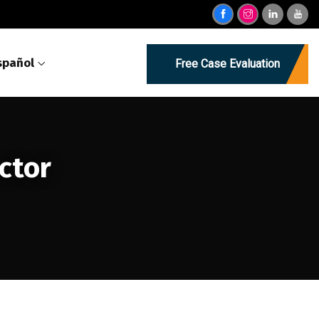
spañol
Free Case Evaluation
ctor